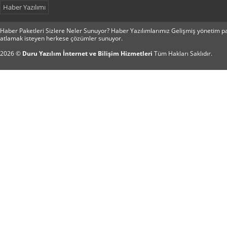
Haber Yazılımı
Haber Paketleri Sizlere Neler Sunuyor? Haber Yazılımlarımız Gelişmiş yönetim pan
atlamak isteyen herkese çözümler sunuyor.
2026 ©
Duru Yazılım İnternet ve Bilişim Hizmetleri
Tüm Hakları Saklıdır.