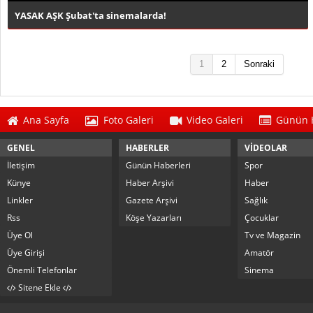
YASAK AŞK Şubat'ta sinemalarda!
1
2
Sonraki
Ana Sayfa
Foto Galeri
Video Galeri
Günün H
GENEL
HABERLER
VİDEOLAR
İletişim
Günün Haberleri
Spor
Künye
Haber Arşivi
Haber
Linkler
Gazete Arşivi
Sağlık
Rss
Köşe Yazarları
Çocuklar
Üye Ol
Tv ve Magazin
Üye Girişi
Amatör
Önemli Telefonlar
Sinema
Sitene Ekle