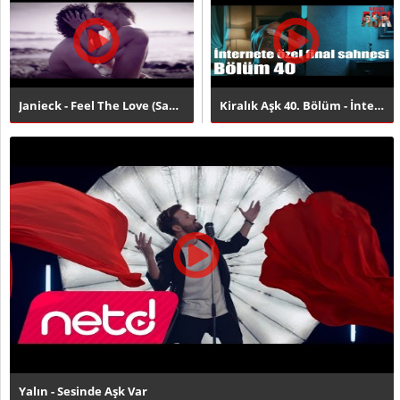
Janieck - Feel The Love (Sam Feldt Edit) [Official Music Vid..
Kiralık Aşk 40. Bölüm - İnternete Özel Final Sahnesi
Yalın - Sesinde Aşk Var