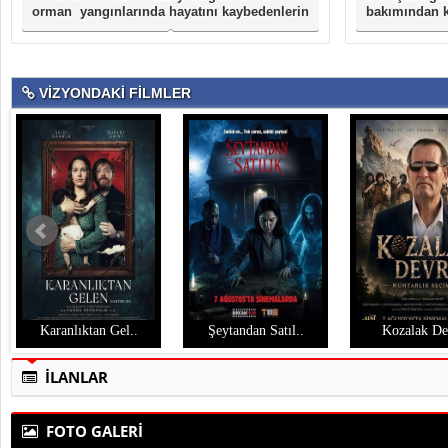
orman yangınlarında hayatını kaybedenlerin
bakımından k
sayısı 35'e çık..
geçiriyor. Yıl.
VİZYONDAKİ FİLMLER
Karanlıktan Gel..
Şeytandan Satıl..
Kozalak De
İLANLAR
FOTO GALERİ