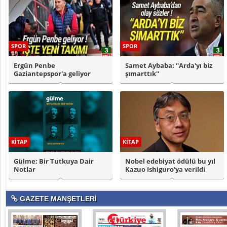
SPOR
SPOR
Ergün Penbe
Samet Aybaba: ''Arda'yı biz
Gaziantepspor'a geliyor
şımarttık''
KİTAP
KİTAP
Gülme: Bir Tutkuya Dair
Nobel edebiyat ödülü bu yıl
Notlar
Kazuo Ishiguro'ya verildi
GAZETE MANŞETLERİ