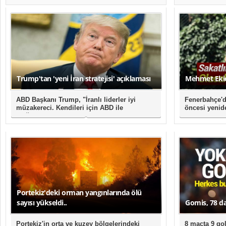
Trump'tan 'yeni İran stratejisi' açıklaması
Mehmet Ekici
ABD Başkanı Trump, "İranlı liderler iyi
Fenerbahçe'd
müzakereci. Kendileri için ABD ile
öncesi yenid
olağanüstü bir anlaşma ya..
sakatlık sebeb
Portekiz'deki orman yangınlarında ölü
sayısı yükseldi..
Gomis, 78 da
Portekiz'in orta ve kuzey bölgelerindeki
8 maçta 9 gol