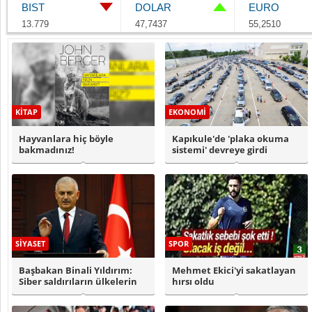
BIST
DOLAR
EURO
13.779
47,7437
55,2510
KİTAP
EKONOMİ
Hayvanlara hiç böyle
Kapıkule'de 'plaka okuma
bakmadınız!
sistemi' devreye girdi
SİYASET
SPOR
Başbakan Binali Yıldırım:
Mehmet Ekici'yi sakatlayan
Siber saldırıların ülkelerin
hırsı oldu
ekono..