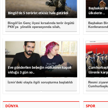
Başbakan Bina
Bingöl'de 5 terörist etkisiz hale getirildi
ülkelerin ..
Bingöl'ün Genç ilçesi kırsalında terör örgütü
Başbakan Bina
PKK'ya yönelik operasyonda silah,
Konferansınd
mühimmat ve 174 kil..
saldırıların ül
Eve gönderilen bebeğin makatının kapalı
Cumhurbaşka
olduğu 3 gün so..
törenle karşı
İzmir'deki olayla ilgili soruşturma başlatıldı
Resmi ziyare
Cumhurbaşka
karşılandı.İk
DÜNYA
SPOR