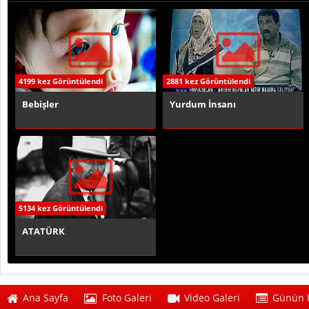
4199 kez Görüntülendi
2881 kez Görüntülendi
Bebişler
Yurdum İnsanı
5134 kez Görüntülendi
ATATÜRK
Ana Sayfa
Foto Galeri
Video Galeri
Günün H