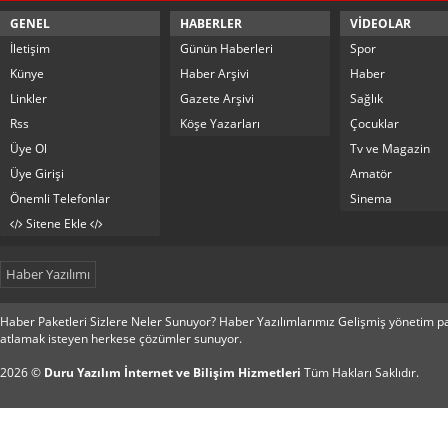
GENEL
HABERLER
VİDEOLAR
İletişim
Günün Haberleri
Spor
Künye
Haber Arşivi
Haber
Linkler
Gazete Arşivi
Sağlık
Rss
Köşe Yazarları
Çocuklar
Üye Ol
Tv ve Magazin
Üye Girişi
Amatör
Önemli Telefonlar
Sinema
Sitene Ekle
Haber Yazılımı
Haber Paketleri Sizlere Neler Sunuyor? Haber Yazılımlarımız Gelişmiş yönetim pan
atlamak isteyen herkese çözümler sunuyor.
2026 ©
Duru Yazılım İnternet ve Bilişim Hizmetleri
Tüm Hakları Saklıdır.