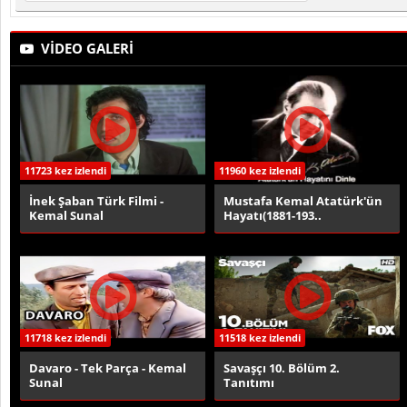
VİDEO GALERİ
11723 kez izlendi
11960 kez izlendi
İnek Şaban Türk Filmi -
Mustafa Kemal Atatürk'ün
Kemal Sunal
Hayatı(1881-193..
11718 kez izlendi
11518 kez izlendi
Davaro - Tek Parça - Kemal
Savaşçı 10. Bölüm 2.
Sunal
Tanıtımı