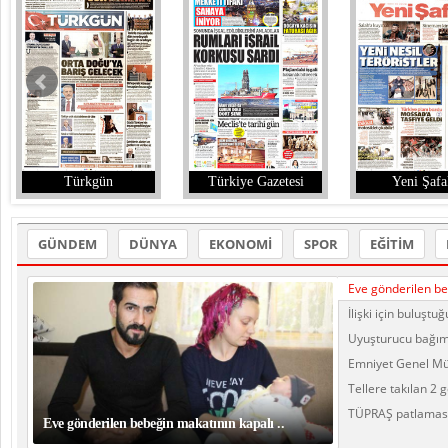
Türkgün
Türkiye Gazetesi
Yeni Şafa
GÜNDEM
DÜNYA
EKONOMİ
SPOR
EĞİTİM
Eve gönderilen be
İlişki için buluştu
Uyuşturucu bağıml
Emniyet Genel Mü
Tellere takılan 2 g
TÜPRAŞ patlamasıyl
Eve gönderilen bebeğin makatının kapalı ..