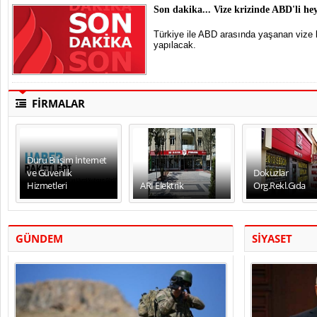
Son dakika... Vize krizinde ABD'li heye
Türkiye ile ABD arasında yaşanan vize kriz
yapılacak.
FİRMALAR
Duru Bilişim İnternet
ve Güvenlik
Dokuzlar
Hizmetleri
ARI Elektrik
Org.Rekl.Gıda
GÜNDEM
SİYASET