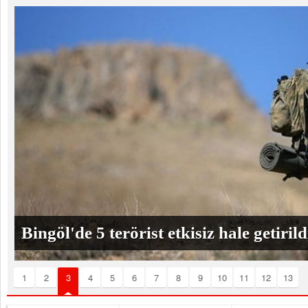
Bingöl'de 5 terörist etkisiz hale getirild
1
2
3
4
5
6
7
8
9
10
11
12
13