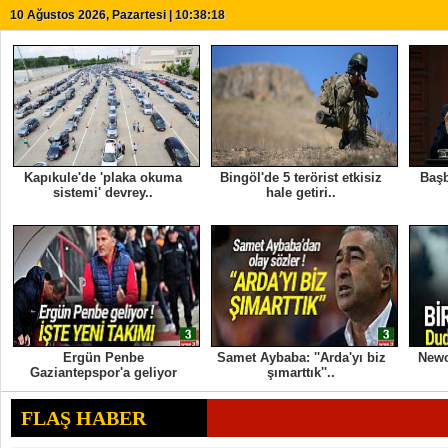
10 Ağustos 2026, Pazartesi | 10:38:19
Kapıkule'de 'plaka okuma
Bingöl'de 5 terörist etkisiz
Başb
sistemi' devrey..
hale getiri..
Ergün Penbe
Samet Aybaba: ''Arda'yı biz
Newc
Gaziantepspor'a geliyor
şımarttık''..
FLAŞ HABER